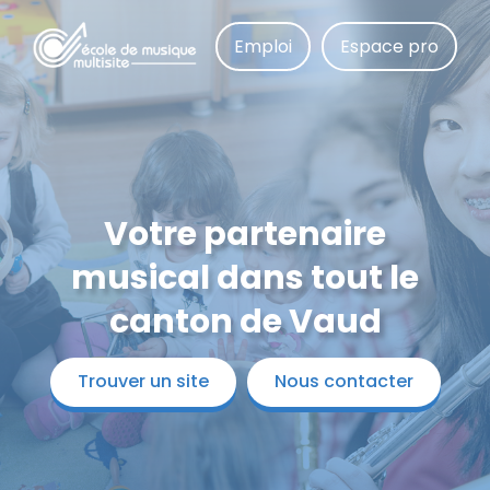
Aller
au
Emploi
Espace pro
contenu
principal
Votre partenaire
musical dans tout le
canton de Vaud
Trouver un site
Nous contacter