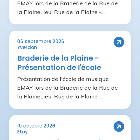
EMAY lors de la Braderie de la Rue de
la PlaineLieu: Rue de la Plaine -
YverdonHoraire: 10h00 à
17h00Présentation des instruments et
ensemblesReprise des cours de
06 septembre 2026
musiqueConcerts et présentation des
Yverdon
ensembles le Samedi
Braderie de la Plaine -
Présentation de l'école
Présentation de l'école de musique
EMAY lors de la Braderie de la Rue de
la PlaineLieu: Rue de la Plaine -
YverdonHoraire: 10h00 à
17h00Présentation des instruments et
ensemblesReprise des cours de
10 octobre 2026
musiqueConcerts et présentation des
Etoy