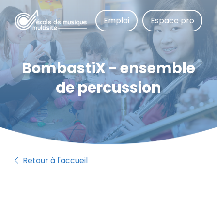
Aller
au
Emploi
Espace pro
contenu
principal
BombastiX - ensemble
de percussion
Retour à l'accueil