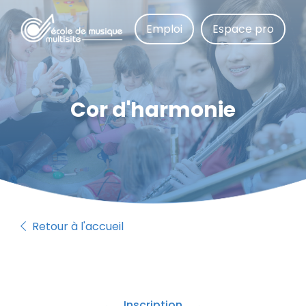
Aller
au
Emploi
Espace pro
contenu
principal
Cor d'harmonie
Retour à l'accueil
Inscription