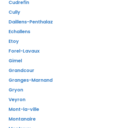
Cudrefin
Cully
Daillens-Penthalaz
Echallens
Etoy
Forel-Lavaux
Gimel
Grandcour
Granges-Marnand
Gryon
Veyron
Mont-la-ville
Montanaire