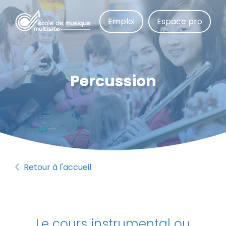
Aller
au
Emploi
Espace pro
contenu
principal
Percussion
Retour à l'accueil
Le cours instrumental ou