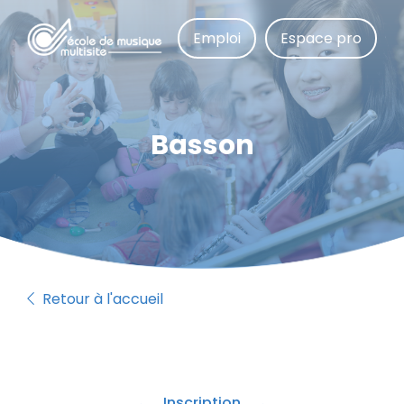
Aller
au
Emploi
Espace pro
contenu
principal
Basson
Retour à l'accueil
Inscription