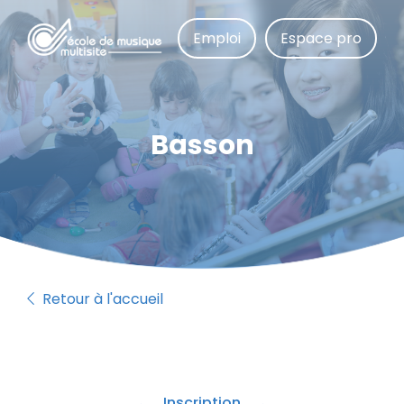
Aller
au
Emploi
Espace pro
contenu
principal
Basson
Retour à l'accueil
Inscription