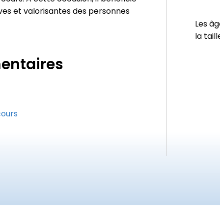
es et valorisantes des personnes
Les âg
la tail
entaires
cours